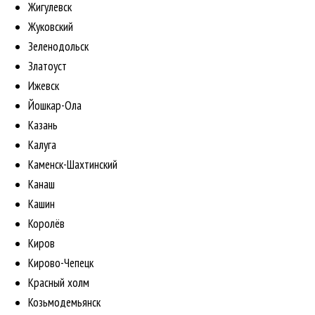
Жигулевск
Жуковский
Зеленодольск
Златоуст
Ижевск
Йошкар-Ола
Казань
Калуга
Каменск-Шахтинский
Канаш
Кашин
Королёв
Киров
Кирово-Чепецк
Красный холм
Козьмодемьянск