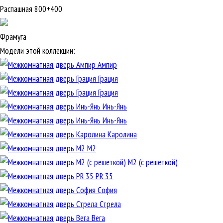
Распашная 800+400
Фрамуга
Модели этой коллекции:
Ампир
Грация
Грация
Инь-Янь
Инь-Янь
Каролина
М2
М2 (с решеткой)
PR 35
София
Стрела
Вега