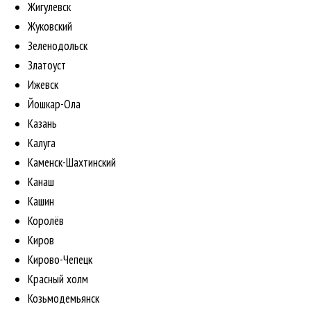
Жигулевск
Жуковский
Зеленодольск
Златоуст
Ижевск
Йошкар-Ола
Казань
Калуга
Каменск-Шахтинский
Канаш
Кашин
Королёв
Киров
Кирово-Чепецк
Красный холм
Козьмодемьянск