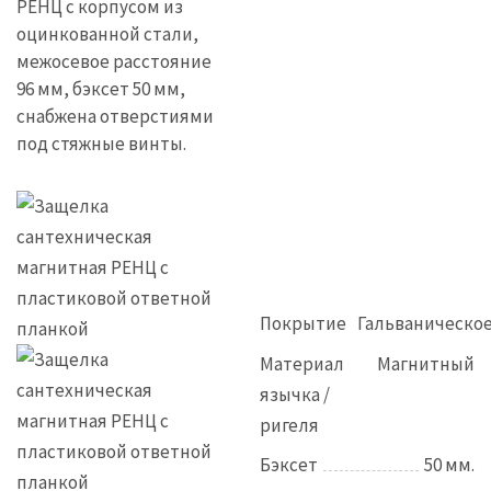
РЕНЦ с корпусом из
оцинкованной стали,
межосевое расстояние
96 мм, бэксет 50 мм,
снабжена отверстиями
под стяжные винты.
Покрытие
Гальваническо
Материал
Магнитный
язычка /
ригеля
Бэксет
50 мм.