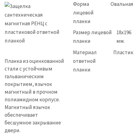
Форма
Овальная
лицевой
планки
Размер лицевой
18x196
планки
мм.
Материал
Пластик
ответной
Планка из оцинкованной
стали с устойчивым
планки
гальваническим
покрытием, язычок
магнитный в прочном
полиамидном корпусе.
Магнитный язычок
обеспечивает
бесшумное закрывание
двери.