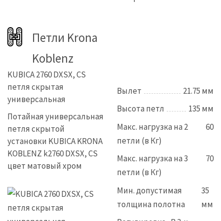
Петли Krona
Koblenz
KUBICA 2760 DXSX, CS
петля скрытая
Вылет
21.75 мм
универсальная
Высота петл
135 мм
Потайная универсальная
Макс. нагрузка на 2
60
петля скрытой
петли (в Кг)
установки KUBICA KRONA
KOBLENZ k2760 DXSX, CS
Макс. нагрузка на 3
70
цвет матовый хром
петли (в Кг)
Мин. допустимая
35
толщина полотна
мм