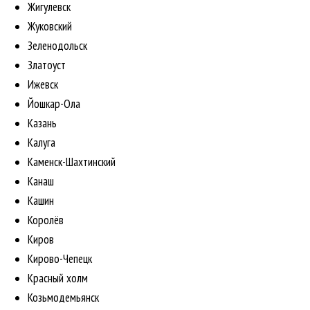
Жигулевск
Жуковский
Зеленодольск
Златоуст
Ижевск
Йошкар-Ола
Казань
Калуга
Каменск-Шахтинский
Канаш
Кашин
Королёв
Киров
Кирово-Чепецк
Красный холм
Козьмодемьянск