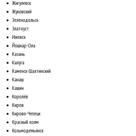
Жигулевск
Жуковский
Зеленодольск
Златоуст
Ижевск
Йошкар-Ола
Казань
Калуга
Каменск-Шахтинский
Канаш
Кашин
Королёв
Киров
Кирово-Чепецк
Красный холм
Козьмодемьянск