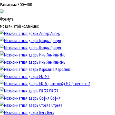
Распашная 800+400
Фрамуга
Модели этой коллекции:
Ампир
Грация
Грация
Инь-Янь
Инь-Янь
Каролина
М2
М2 (с решеткой)
PR 35
София
Стрела
Вега