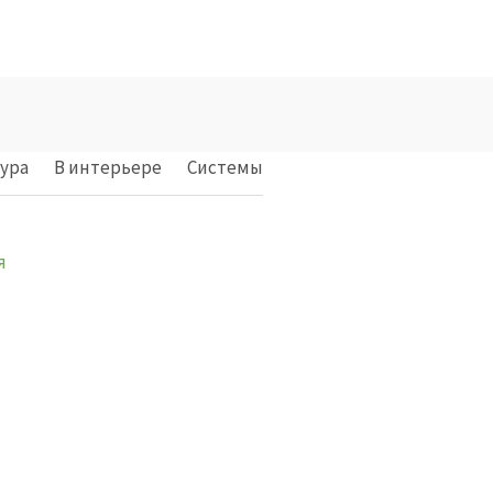
ура
В интерьере
Cистемы