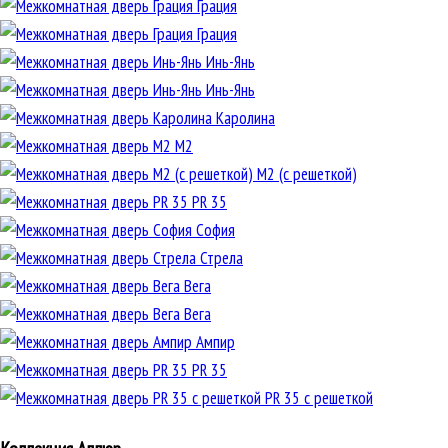
Грация
Грация
Инь-Янь
Инь-Янь
Каролина
М2
М2 (с решеткой)
PR 35
София
Стрела
Вега
Вега
Ампир
PR 35
PR 35 с решеткой