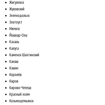
Жигулевск
Жуковский
Зеленодольск
Златоуст
Ижевск
Йошкар-Ола
Казань
Калуга
Каменск-Шахтинский
Канаш
Кашин
Королёв
Киров
Кирово-Чепецк
Красный холм
Козьмодемьянск