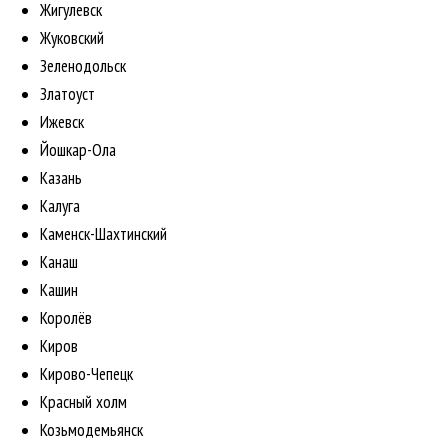
Жигулевск
Жуковский
Зеленодольск
Златоуст
Ижевск
Йошкар-Ола
Казань
Калуга
Каменск-Шахтинский
Канаш
Кашин
Королёв
Киров
Кирово-Чепецк
Красный холм
Козьмодемьянск