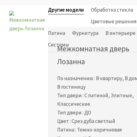
Другие модели
Обработка стекла
Цветовые решения
Патина
Фурнитура
В интерьере
Cистемы
Межкомнатная дверь
Лозанна
По назначению
:
В квартиру, В до
В гостиницу
Тип двери
:
С патиной, Элитные,
Классические
Тип двери
:
ДО
Цвет
:
Срез дуба светлый
Патина
:
Темно-коричневая