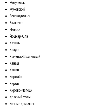
Жигулевск
Жуковский
Зеленодольск
Златоуст
Ижевск
Йошкар-Ола
Казань
Калуга
Каменск-Шахтинский
Канаш
Кашин
Королёв
Киров
Кирово-Чепецк
Красный холм
Козьмодемьянск