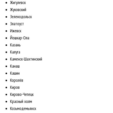
Жигулевск
Жуковский
Зеленодольск
Златоуст
Ижевск
Йошкар-Ола
Казань
Калуга
Каменск-Шахтинский
Канаш
Кашин
Королёв
Киров
Кирово-Чепецк
Красный холм
Козьмодемьянск