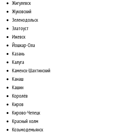
Жигулевск
Жуковский
Зеленодольск
Златоуст
Ижевск
Йошкар-Ола
Казань
Калуга
Каменск-Шахтинский
Канаш
Кашин
Королёв
Киров
Кирово-Чепецк
Красный холм
Козьмодемьянск