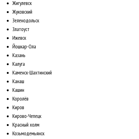
Жигулевск
Жуковский
Зеленодольск
Златоуст
Ижевск
Йошкар-Ола
Казань
Калуга
Каменск-Шахтинский
Канаш
Кашин
Королёв
Киров
Кирово-Чепецк
Красный холм
Козьмодемьянск