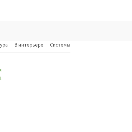
ура
В интерьере
Cистемы