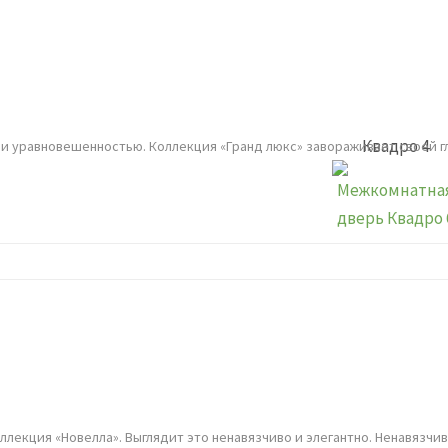
Квадро 4
и уравновешенностью. Коллекция «Гранд люкс» завораживает своей гл
коллекция «Новелла». Выглядит это ненавязчиво и элегантно. Ненавяз