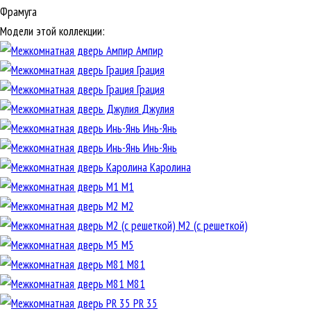
Фрамуга
Модели этой коллекции:
Ампир
Грация
Грация
Джулия
Инь-Янь
Инь-Янь
Каролина
М1
М2
М2 (с решеткой)
М5
М81
М81
PR 35