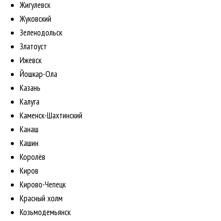
Жигулевск
Жуковский
Зеленодольск
Златоуст
Ижевск
Йошкар-Ола
Казань
Калуга
Каменск-Шахтинский
Канаш
Кашин
Королёв
Киров
Кирово-Чепецк
Красный холм
Козьмодемьянск