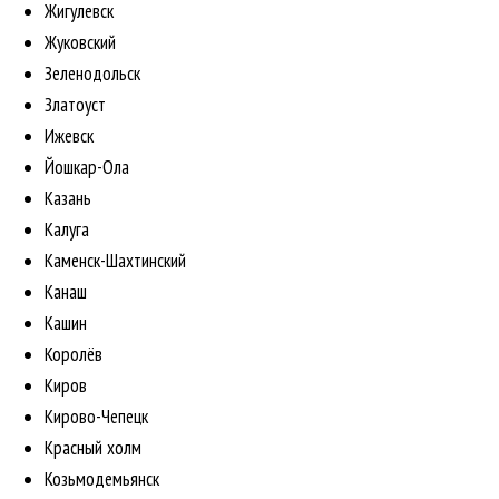
Жигулевск
Жуковский
Зеленодольск
Златоуст
Ижевск
Йошкар-Ола
Казань
Калуга
Каменск-Шахтинский
Канаш
Кашин
Королёв
Киров
Кирово-Чепецк
Красный холм
Козьмодемьянск