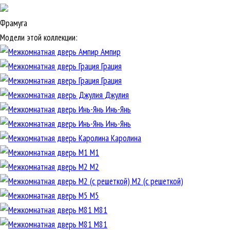
Фрамуга
Модели этой коллекции:
Ампир
Грация
Грация
Джулия
Инь-Янь
Инь-Янь
Каролина
М1
М2
М2 (с решеткой)
М5
М81
М81