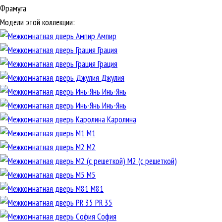
Фрамуга
Модели этой коллекции:
Ампир
Грация
Грация
Джулия
Инь-Янь
Инь-Янь
Каролина
М1
М2
М2 (с решеткой)
М5
М81
PR 35
София