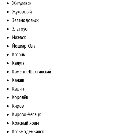
Жигулевск
Жуковский
Зеленодольск
Златоуст
Ижевск
Йошкар-Ола
Казань
Калуга
Каменск-Шахтинский
Канаш
Кашин
Королёв
Киров
Кирово-Чепецк
Красный холм
Козьмодемьянск