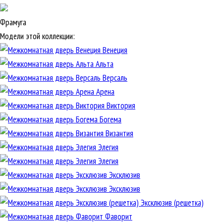
Фрамуга
Модели этой коллекции:
Венеция
Альта
Версаль
Арена
Виктория
Богема
Византия
Элегия
Элегия
Эксклюзив
Эксклюзив
Эксклюзив (решетка)
Фаворит