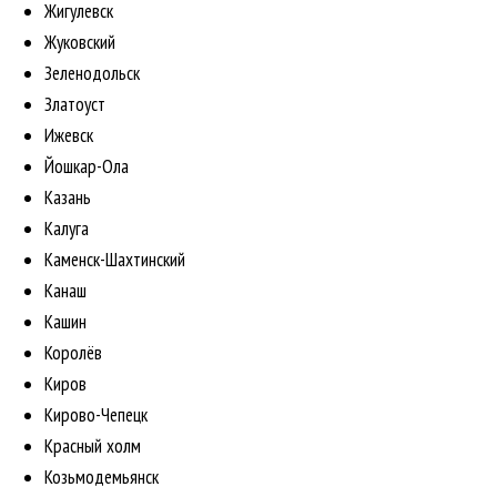
Жигулевск
Жуковский
Зеленодольск
Златоуст
Ижевск
Йошкар-Ола
Казань
Калуга
Каменск-Шахтинский
Канаш
Кашин
Королёв
Киров
Кирово-Чепецк
Красный холм
Козьмодемьянск