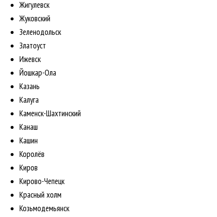
Жигулевск
Жуковский
Зеленодольск
Златоуст
Ижевск
Йошкар-Ола
Казань
Калуга
Каменск-Шахтинский
Канаш
Кашин
Королёв
Киров
Кирово-Чепецк
Красный холм
Козьмодемьянск