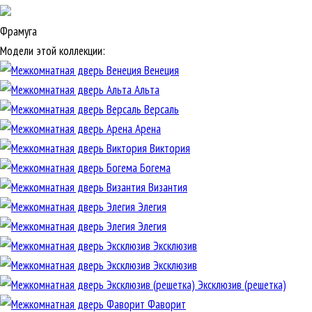
Фрамуга
Модели этой коллекции:
Венеция
Альта
Версаль
Арена
Виктория
Богема
Византия
Элегия
Элегия
Эксклюзив
Эксклюзив
Эксклюзив (решетка)
Фаворит