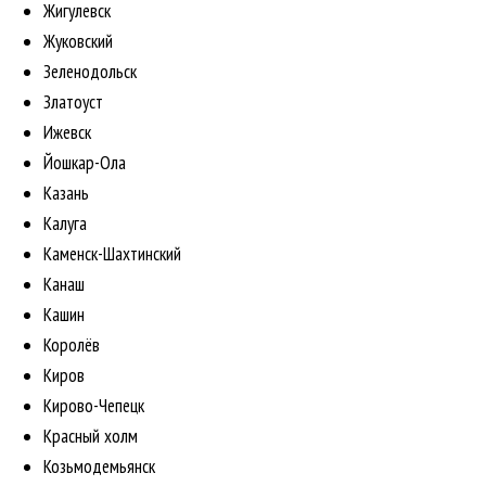
Жигулевск
Жуковский
Зеленодольск
Златоуст
Ижевск
Йошкар-Ола
Казань
Калуга
Каменск-Шахтинский
Канаш
Кашин
Королёв
Киров
Кирово-Чепецк
Красный холм
Козьмодемьянск