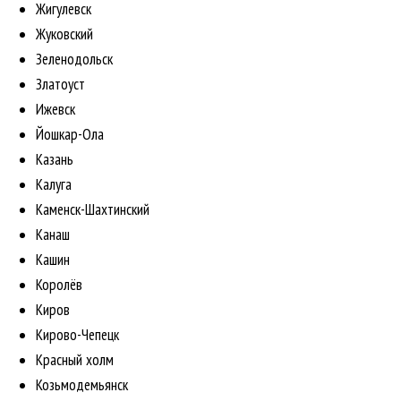
Жигулевск
Жуковский
Зеленодольск
Златоуст
Ижевск
Йошкар-Ола
Казань
Калуга
Каменск-Шахтинский
Канаш
Кашин
Королёв
Киров
Кирово-Чепецк
Красный холм
Козьмодемьянск