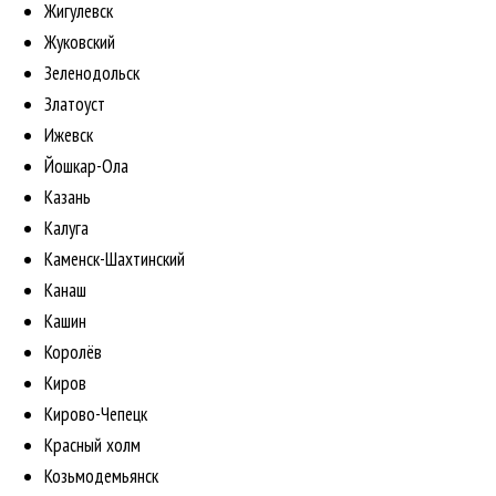
Жигулевск
Жуковский
Зеленодольск
Златоуст
Ижевск
Йошкар-Ола
Казань
Калуга
Каменск-Шахтинский
Канаш
Кашин
Королёв
Киров
Кирово-Чепецк
Красный холм
Козьмодемьянск