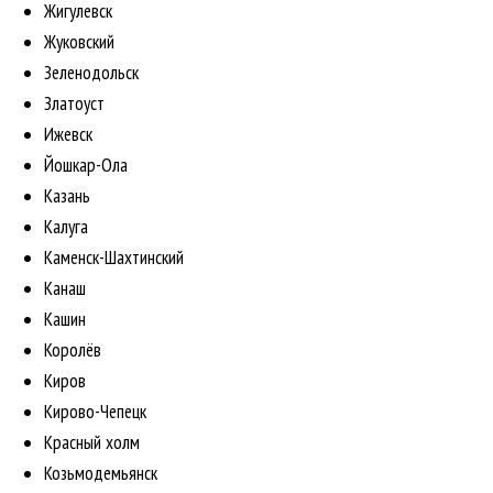
Жигулевск
Жуковский
Зеленодольск
Златоуст
Ижевск
Йошкар-Ола
Казань
Калуга
Каменск-Шахтинский
Канаш
Кашин
Королёв
Киров
Кирово-Чепецк
Красный холм
Козьмодемьянск