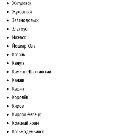
Жигулевск
Жуковский
Зеленодольск
Златоуст
Ижевск
Йошкар-Ола
Казань
Калуга
Каменск-Шахтинский
Канаш
Кашин
Королёв
Киров
Кирово-Чепецк
Красный холм
Козьмодемьянск