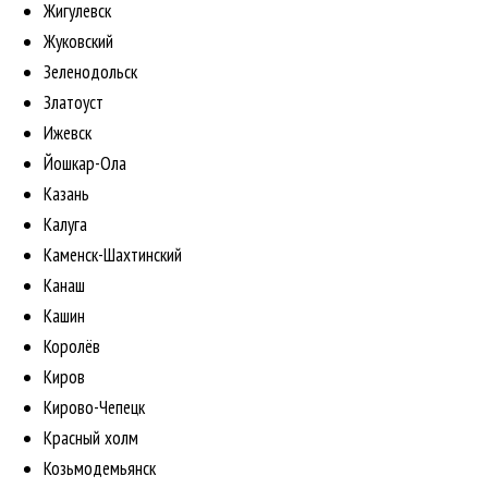
Жигулевск
Жуковский
Зеленодольск
Златоуст
Ижевск
Йошкар-Ола
Казань
Калуга
Каменск-Шахтинский
Канаш
Кашин
Королёв
Киров
Кирово-Чепецк
Красный холм
Козьмодемьянск