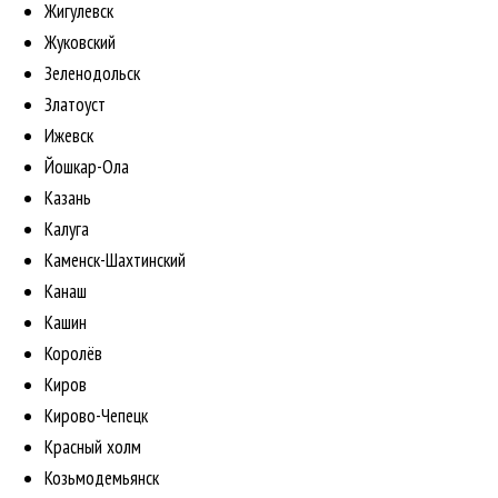
Жигулевск
Жуковский
Зеленодольск
Златоуст
Ижевск
Йошкар-Ола
Казань
Калуга
Каменск-Шахтинский
Канаш
Кашин
Королёв
Киров
Кирово-Чепецк
Красный холм
Козьмодемьянск