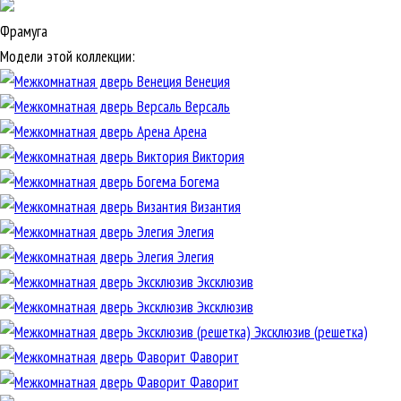
Фрамуга
Модели этой коллекции:
Венеция
Версаль
Арена
Виктория
Богема
Византия
Элегия
Элегия
Эксклюзив
Эксклюзив
Эксклюзив (решетка)
Фаворит
Фаворит