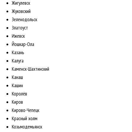
Жигулевск
Жуковский
Зеленодольск
Златоуст
Ижевск
Йошкар-Ола
Казань
Калуга
Каменск-Шахтинский
Канаш
Кашин
Королёв
Киров
Кирово-Чепецк
Красный холм
Козьмодемьянск